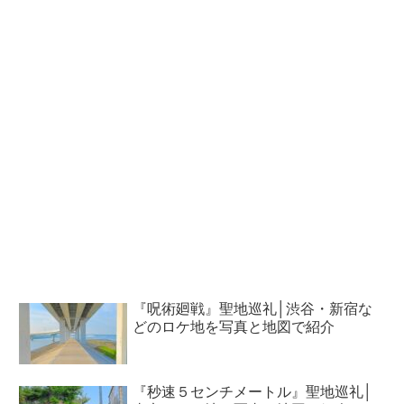
『呪術廻戦』聖地巡礼│渋谷・新宿な
どのロケ地を写真と地図で紹介
『秒速５センチメートル』聖地巡礼│