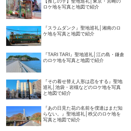
【推しの子】聖地巡礼│東京・宮崎の
ロケ地を写真と地図で紹介
『スラムダンク』聖地巡礼│湘南のロ
ケ地を写真と地図で紹介
『TARI TARI』聖地巡礼│江の島・鎌倉
のロケ地を写真と地図で紹介
『その着せ替え人形は恋をする』聖地
巡礼│池袋・岩槻などのロケ地を写真
と地図で紹介
『あの日見た花の名前を僕達はまだ知
らない。』聖地巡礼│秩父のロケ地を
写真と地図で紹介